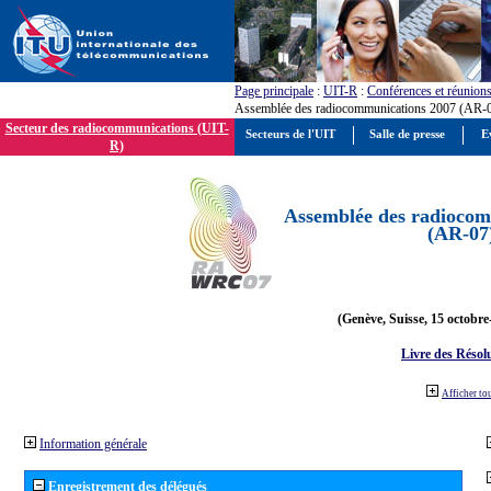
Page principale
:
UIT-R
:
Conférences et réunion
Assemblée des radiocommunications 2007 (AR-
Secteur des radiocommunications (UIT-
Secteurs de l'UIT
Salle de presse
E
R)
Assemblée des radiocom
(AR-07
(Genève, Suisse, 15 octobre
Livre des Résol
Afficher to
Information générale
Enregistrement des délégués