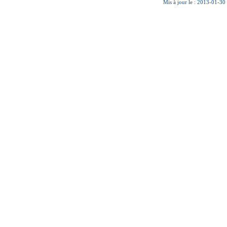
Mis à jour le : 2013-01-30