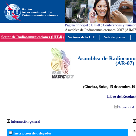
Pagína principal
:
UIT-R
:
Conferencias y reunio
Asamblea de Radiocomunicaciones 2007 (AR-07
Sector de Radiocomunicaciones (UIT-R)
Sectores de la UIT
Sala de prensa
Asamblea de Radiocomun
(AR-07)
(Ginebra, Suiza, 15 de octubre-19
Libro del Resoluci
Expandir todo
Información general
Inscripción de delegados