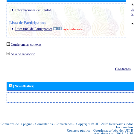
de
Informaciones de utilidad
G
Lista de Participantes
Lista final de Participantes
Inglés solamente
Conferencias conexas
Sala de redacción
Contactos
[Newsflashes]
Comienzo de la página
-
Comentarios
-
Contáctenos
-
Copyright © UIT 2026
Reservados todos
los derechos
Contacto público :
Coordenador Web del UIT-R
Actualizado el : 2013-01-30