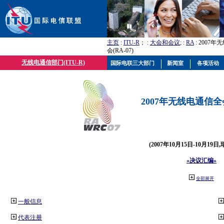
主页
:
ITU-R
； :
大会和会议
; :
RA
: 2007
会(RA-07)
无线电通信部门(ITU-R)
国际电联三大部门
新闻室
各项活动
2007年无线电通信全会(
(2007年10月15日-10月19日
«决议汇编»
全部展开
一般信息
代表注册