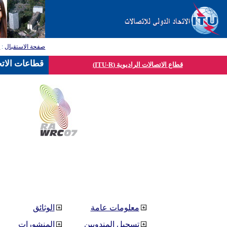
صفحة الاستقبال
:
ق
قطاعات الاتح
قطاع الاتصالات الراديوية (ITU-R)
معلومات عامة
الوثائق
تسجيل المندوبين
المنشورات