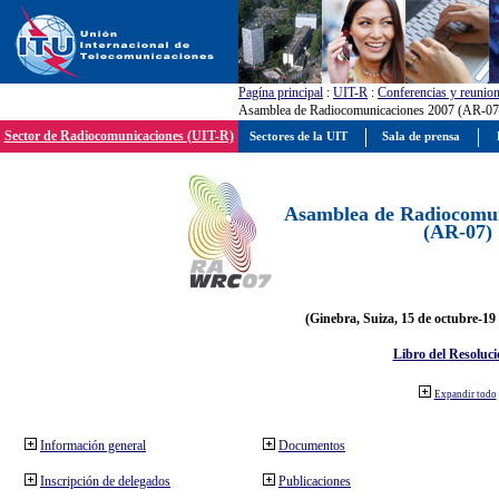
Pagína principal
:
UIT-R
:
Conferencias y reunio
Asamblea de Radiocomunicaciones 2007 (AR-07
Sector de Radiocomunicaciones (UIT-R)
Sectores de la UIT
Sala de prensa
Asamblea de Radiocomun
(AR-07)
(Ginebra, Suiza, 15 de octubre-19
Libro del Resoluci
Expandir todo
Información general
Documentos
Inscripción de delegados
Publicaciones