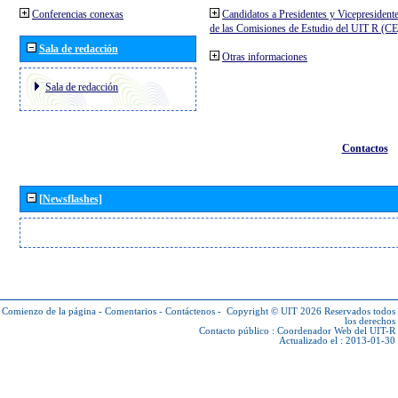
Conferencias conexas
Candidatos a Presidentes y Vicepresident
de las Comisiones de Estudio del UIT R (C
Sala de redacción
Otras informaciones
Sala de redacción
Contactos
[Newsflashes]
Comienzo de la página
-
Comentarios
-
Contáctenos
-
Copyright © UIT 2026
Reservados todos
los derechos
Contacto público :
Coordenador Web del UIT-R
Actualizado el : 2013-01-30