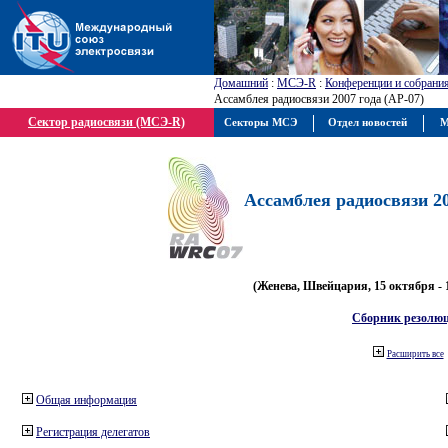
Домашний
:
МСЭ-R
:
Конференции и собрани
Ассамблея радиосвязи 2007 года (АР-07)
Сектор радиосвязи (МСЭ-R)
Секторы МСЭ
Отдел новостей
М
Ассамблея радиосвязи 20
(Женева, Швейцария, 15 октября - 
Сборник резолю
Расширить все
Общая информация
Регистрация делегатов