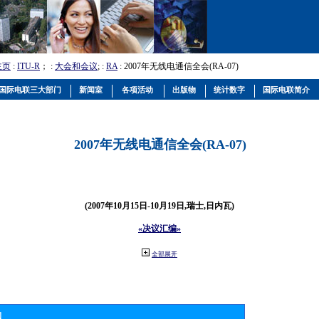
主页
:
ITU-R
； :
大会和会议
; :
RA
: 2007年无线电通信全会(RA-07)
国际电联三大部门
新闻室
各项活动
出版物
统计数字
国际电联简介
2007年无线电通信全会(RA-07)
(2007年10月15日-10月19日,瑞士,日内瓦)
«决议汇编»
全部展开
物