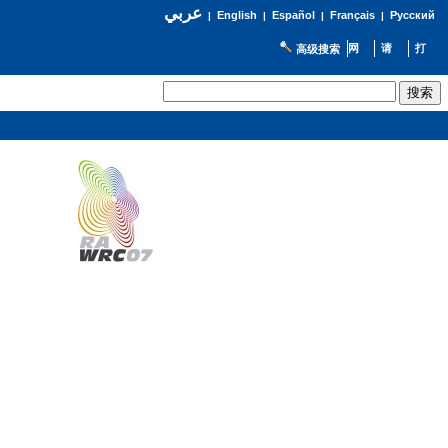
عربي
English
Español
Français
Русский
|
|
|
|
高级搜索