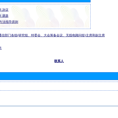
-R 决议
-R 课题
方法指导原则
通信部门各组(研究组、特委会、大会筹备会议、无线电顾问组)主席和副主席
息
联系人