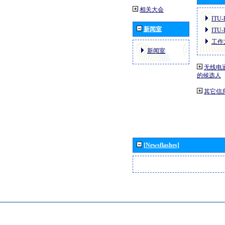
相关大会
ITU
新闻室
ITU
工作
新闻室
无线电
的候选人
其它信
[Newsflashes]