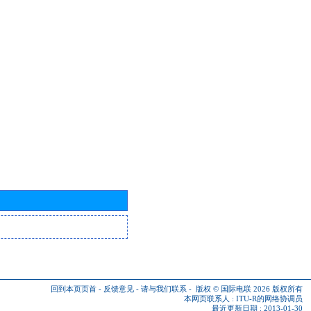
回到本页页首
-
反馈意见
-
请与我们联系
-
版权 © 国际电联 2026
版权所有
本网页联系人 :
ITU-R的网络协调员
最近更新日期 : 2013-01-30