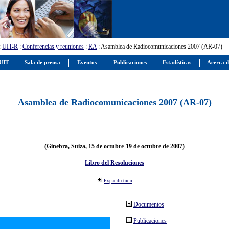
:
UIT-R
:
Conferencias y reuniones
:
RA
: Asamblea de Radiocomunicaciones 2007 (AR-07)
 UIT
Sala de prensa
Eventos
Publicaciones
Estadísticas
Acerca d
Asamblea de Radiocomunicaciones 2007 (AR-07)
(Ginebra, Suiza, 15 de octubre-19 de octubre de 2007)
Libro del Resoluciones
Expandir todo
Documentos
Publicaciones