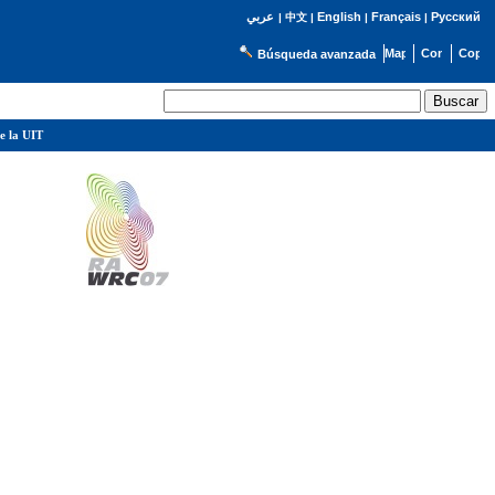
English
Français
Русский
عربي
|
中文
|
|
|
Búsqueda avanzada
e la UIT