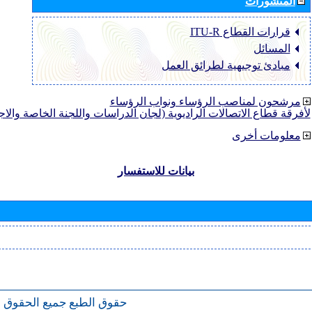
المنشورات
قرارات القطاع ‏ITU-R
المسائل
مبادئ توجيهية لطرائق العمل
مرشحون لمناصب الرؤساء ونواب الرؤساء
لأفرقة قطاع الاتصالات الراديوية (لجان الدراسات واللجنة الخاصة والا
معلومات أخرى
بيانات للاستفسار
حقوق الطبع
جميع الحقوق 