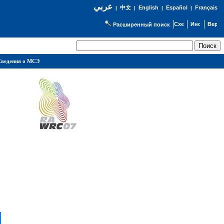
عربي
English
Español
Français
|
中文
|
|
|
Расширенный поиск
ведения о МСЭ