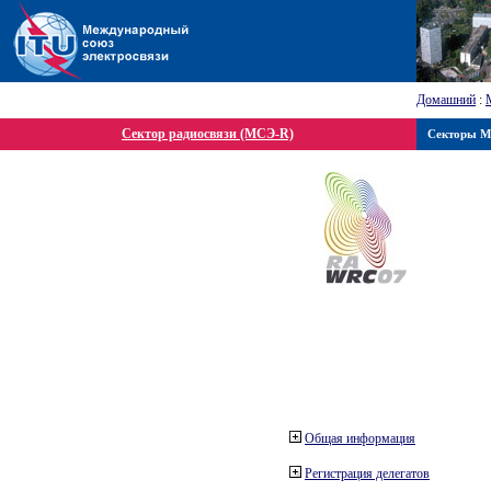
Домашний
:
Сектор радиосвязи (МСЭ-R)
Секторы 
Общая информация
Регистрация делегатов