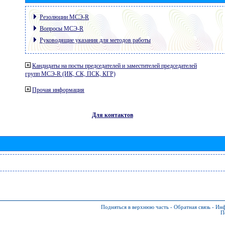
Резолюции МСЭ-R
Вопросы МСЭ-R
Руководящие указания для методов работы
Кандидаты на посты председателей и заместителей председателей
групп МСЭ-R (ИК, СК, ПСК, КГР)
Прочая информация
Для контактов
Подняться в верхнюю часть
-
Обратная связь
-
Инф
П