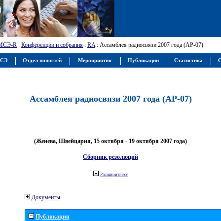
МСЭ-R
:
Конференции и собрания
:
RA
: Ассамблея радиосвязи 2007 года (АР-07)
МСЭ
Отдел новостей
Мероприятия
Публикации
Статистика
С
Ассамблея радиосвязи 2007 года (АР-07)
(Женева, Швейцария, 15 октября - 19 октября 2007 года)
Сборник резолюций
Расширить все
Документы
Публикации