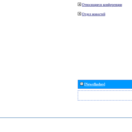
Относящиеся конференции
Отдел новостей
[Newsflashes]