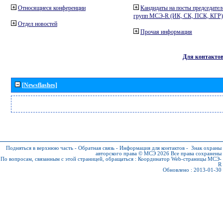
Относящиеся конференции
Кандидаты на посты председател
групп МСЭ-R (ИК, СК, ПСК, КГР)
Отдел новостей
Прочая информация
Для контакто
[Newsflashes]
Подняться в верхнюю часть
-
Обратная связь
-
Информация для контактов
-
Знак охраны
авторского права © МСЭ 2026
Все права сохранены
По вопросам, связанным с этой страницей, обращаться :
Координатор Web-страницы МСЭ-
R
Обновлено : 2013-01-30