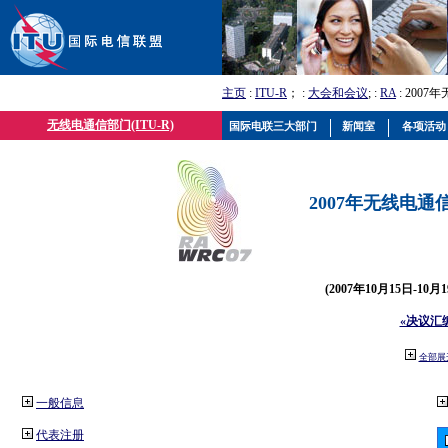
主页
:
ITU-R
； :
大会和会议
; :
RA
: 2007
无线电通信部门(ITU-R)
国际电联三大部门
新闻室
各项活动
2007年无线电通信
(2007年10月15日-10
«决议汇
全部展
一般信息
代表注册