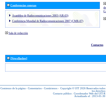
Conferencias conexas
de
G
Asamblea de Radiocomunicaciones 2003 (AR-03)
Conferencia Mundial de Radiocomunicaciones 2007 (CMR-07)
Sala de redacción
Contactos
[Newsflashes]
Comienzo de la página
-
Comentarios
-
Contáctenos
-
Copyright © UIT 2026
Reservados todos
los derechos
Contacto público :
Coordenador Web del UIT-R
Actualizado el : 2013-01-30