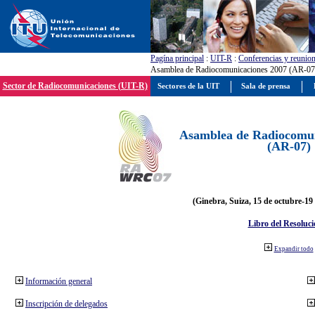
Pagína principal
:
UIT-R
:
Conferencias y reunio
Asamblea de Radiocomunicaciones 2007 (AR-07
Sector de Radiocomunicaciones (UIT-R)
Sectores de la UIT
Sala de prensa
Asamblea de Radiocomun
(AR-07)
(Ginebra, Suiza, 15 de octubre-19
Libro del Resoluci
Expandir todo
Información general
Inscripción de delegados