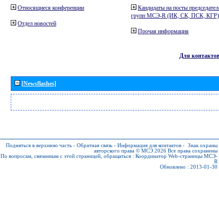
Относящиеся конференции
Кандидаты на посты председател
групп МСЭ-R (ИК, СК, ПСК, КГР)
Отдел новостей
Прочая информация
Для контакто
[Newsflashes]
Подняться в верхнюю часть
-
Обратная связь
-
Информация для контактов
-
Знак охраны
авторского права © МСЭ 2026
Все права сохранены
По вопросам, связанным с этой страницей, обращаться :
Координатор Web-страницы МСЭ-
R
Обновлено : 2013-01-30