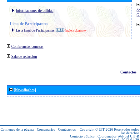
de
Informaciones de utilidad
G
Lista de Participantes
Lista final de Participantes
Inglés solamente
Conferencias conexas
Sala de redacción
Contactos
[Newsflashes]
Comienzo de la página
-
Comentarios
-
Contáctenos
-
Copyright © UIT 2026
Reservados todos
los derechos
Contacto público :
Coordenador Web del UIT-R
Actualizado el : 2013-01-30