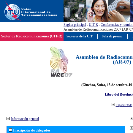
Pagína principal
:
UIT-R
:
Conferencias y reunio
Asamblea de Radiocomunicaciones 2007 (AR-07
Sector de Radiocomunicaciones (UIT-R)
Sectores de la UIT
Sala de prensa
Asamblea de Radiocomun
(AR-07)
(Ginebra, Suiza, 15 de octubre-19
Libro del Resoluci
Expandir todo
Información general
Inscripción de delegados