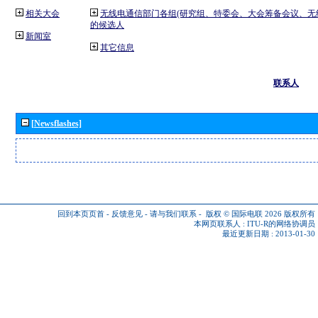
相关大会
无线电通信部门各组(研究组、特委会、大会筹备会议、无
的候选人
新闻室
其它信息
联系人
[Newsflashes]
回到本页页首
-
反馈意见
-
请与我们联系
-
版权 © 国际电联 2026
版权所有
本网页联系人 :
ITU-R的网络协调员
最近更新日期 : 2013-01-30