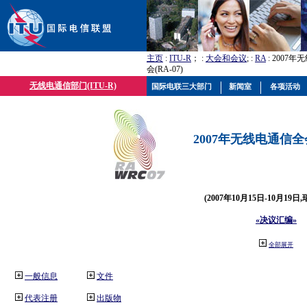
主页
:
ITU-R
； :
大会和会议
; :
RA
: 2007
会(RA-07)
无线电通信部门(ITU-R)
国际电联三大部门
新闻室
各项活动
2007年无线电通信全会(
(2007年10月15日-10月19日
«决议汇编»
全部展开
一般信息
文件
代表注册
出版物