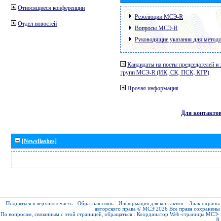
Относящиеся конференции
Резолюции МСЭ-R
Отдел новостей
Вопросы МСЭ-R
Руководящие указания для метод
Кандидаты на посты председателей и 
групп МСЭ-R (ИК, СК, ПСК, КГР)
Прочая информация
Для контакто
[Newsflashes]
Подняться в верхнюю часть
-
Обратная связь
-
Информация для контактов
-
Знак охраны
авторского права © МСЭ 2026
Все права сохранены
По вопросам, связанным с этой страницей, обращаться :
Координатор Web-страницы МСЭ-
R