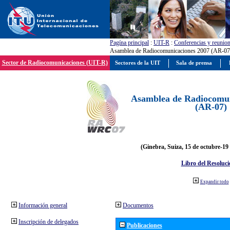
Pagína principal
:
UIT-R
:
Conferencias y reunio
Asamblea de Radiocomunicaciones 2007 (AR-07
Sector de Radiocomunicaciones (UIT-R)
Sectores de la UIT
Sala de prensa
Asamblea de Radiocomun
(AR-07)
(Ginebra, Suiza, 15 de octubre-19
Libro del Resoluci
Expandir todo
Información general
Documentos
Inscripción de delegados
Publicaciones