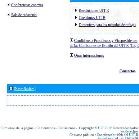
Conferencias conexas
Resoluciones UIT-R
Sala de redacción
Cuestiones UIT-R
Directrices para los métodos de trabajo
Candidatos a Presidentes y Vicepresidentes
de las Comisiones de Estudio del UIT R (CE,
Otras informaciones
Contactos
[Newsflashes]
Comienzo de la página
-
Comentarios
-
Contáctenos
-
Copyright © UIT 2026
Reservados todos
los derechos
Contacto público :
Coordenador Web del UIT-R
Actualizado el : 2013-01-30