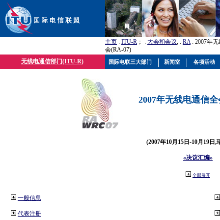
主页
:
ITU-R
； :
大会和会议
; :
RA
: 2007
会(RA-07)
无线电通信部门(ITU-R)
国际电联三大部门
新闻室
各项活动
2007年无线电通信全会(
(2007年10月15日-10月19日
«决议汇编»
全部展开
一般信息
代表注册