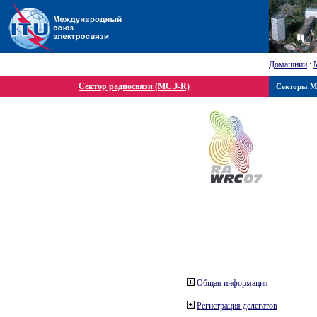
Домашний
:
Сектор радиосвязи (МСЭ-R)
Секторы 
Общая информация
Регистрация делегатов