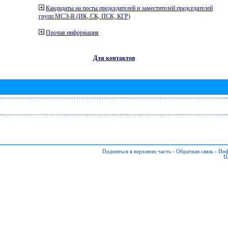
Кандидаты на посты председателей и заместителей председателей
групп МСЭ-R (ИК, СК, ПСК, КГР)
Прочая информация
Для контактов
Подняться в верхнюю часть
-
Обратная связь
-
Инф
П