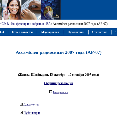
МСЭ-R
:
Конференции и собрания
:
RA
: Ассамблея радиосвязи 2007 года (АР-07)
МСЭ
Отдел новостей
Мероприятия
Публикации
Статистика
С
Ассамблея радиосвязи 2007 года (АР-07)
(Женева, Швейцария, 15 октября - 19 октября 2007 года)
Сборник резолюций
Расширить все
Документы
Публикации