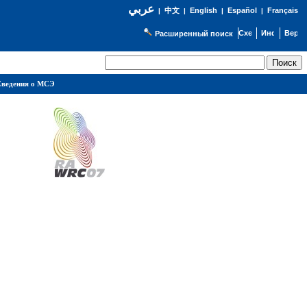
عربي
English
Español
Français
|
中文
|
|
|
Расширенный поиск
ведения о МСЭ