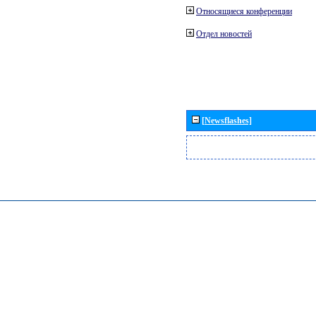
Относящиеся конференции
Отдел новостей
[Newsflashes]