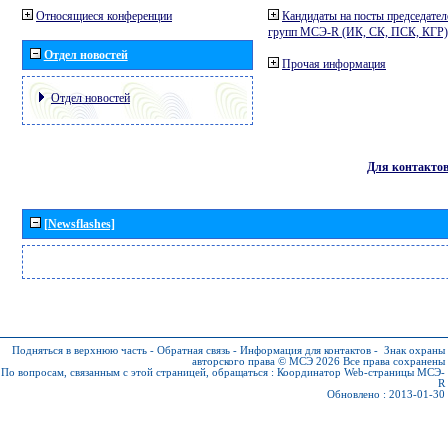
Относящиеся конференции
Кандидаты на посты председател
групп МСЭ-R (ИК, СК, ПСК, КГР)
Отдел новостей
Прочая информация
Отдел новостей
Для контакто
[Newsflashes]
Подняться в верхнюю часть
-
Обратная связь
-
Информация для контактов
-
Знак охраны
авторского права © МСЭ 2026
Все права сохранены
По вопросам, связанным с этой страницей, обращаться :
Координатор Web-страницы МСЭ-
R
Обновлено : 2013-01-30