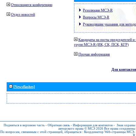
Относящиеся конференции
Резолюции МСЭ-R
Отдел новостей
Вопросы МСЭ-R
Руководящие указания для метод
Кандидаты на посты председателей и 
групп МСЭ-R (ИК, СК, ПСК, КГР)
Прочая информация
Для контакто
[Newsflashes]
Подняться в верхнюю часть
-
Обратная связь
-
Информация для контактов
-
Знак охраны
авторского права © МСЭ 2026
Все права сохранены
По вопросам, связанным с этой страницей, обращаться :
Координатор Web-страницы МСЭ-
R