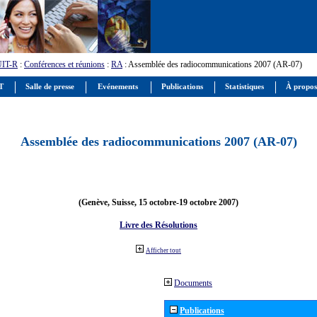
UIT-R
:
Conférences et réunions
:
RA
: Assemblée des radiocommunications 2007 (AR-07)
IT
Salle de presse
Evénements
Publications
Statistiques
À propos
Assemblée des radiocommunications 2007 (AR-07)
(Genève, Suisse, 15 octobre-19 octobre 2007)
Livre des Résolutions
Afficher tout
Documents
Publications