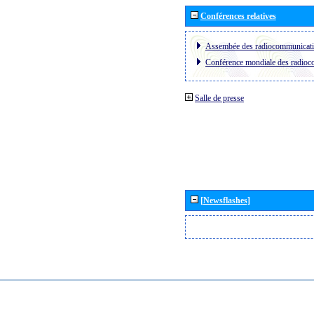
Conférences relatives
Assembée des radiocommunicat
Conférence mondiale des radio
Salle de presse
[Newsflashes]