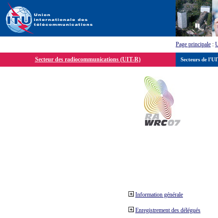
Page principale
:
Secteur des radiocommunications (UIT-R)
Secteurs de l'U
Information générale
Enregistrement des délégués