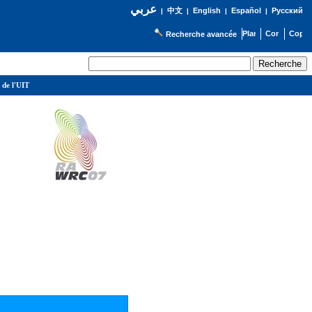
عربي
English
Español
Русский
|
中文
|
|
|
Recherche avancée
 de l'UIT