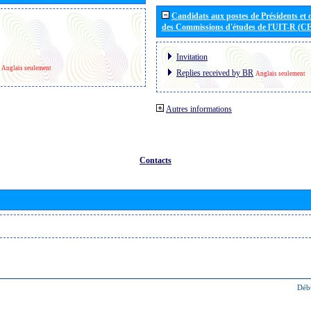
Candidats aux postes de Présidents et 
des Commissions d'études de l'UIT-R (C
Invitation
Anglais seulement
Replies received by BR
Anglais seulement
Autres informations
Contacts
Déb