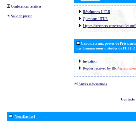
Conférences relatives
Résolutions UIT-R
Salle de presse
Questions UIT-R
Lignes directrices concernant les mét
Candidats aux postes de Présidents 
des Commissions d'études de l'UIT-R
Invitation
Replies received by BR
Anglais seulem
Autres informations
Contacts
[Newsflashes]