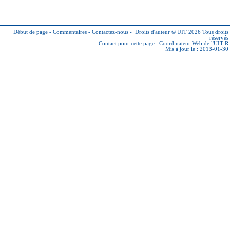
Début de page
-
Commentaires
-
Contactez-nous
-
Droits d'auteur © UIT 2026
Tous droits
réservés
Contact pour cette page :
Coordinateur Web de l'UIT-R
Mis à jour le : 2013-01-30