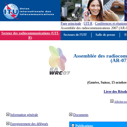
Page principale
:
UIT-R
:
Conférences et réunion
Assemblée des radiocommunications 2007 (AR-
Secteur des radiocommunications (UIT-
Secteurs de l'UIT
Salle de presse
E
R)
Assemblée des radiocom
(AR-07
(Genève, Suisse, 15 octobre
Livre des Résol
Afficher to
Information générale
Documents
Enregistrement des délégués
Publications