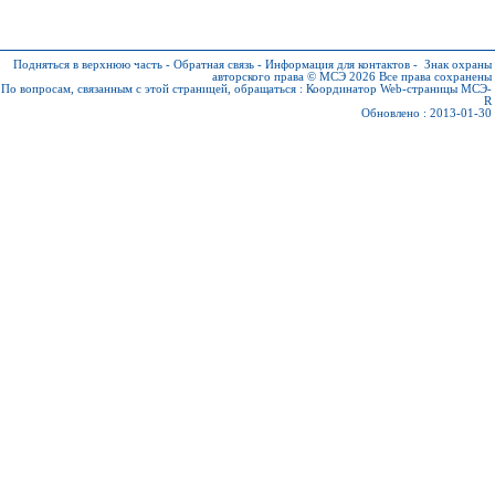
Подняться в верхнюю часть
-
Обратная связь
-
Информация для контактов
-
Знак охраны
авторского права © МСЭ 2026
Все права сохранены
По вопросам, связанным с этой страницей, обращаться :
Координатор Web-страницы МСЭ-
R
Обновлено : 2013-01-30