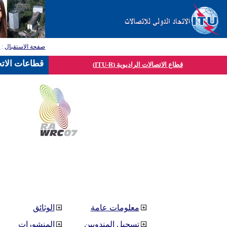
صفحة الاستقبال
:
ق
قطاعات الاتح
قطاع الاتصالات الراديوية (ITU-R)
معلومات عامة
الوثائق
تسجيل المندوبين
المنشورات