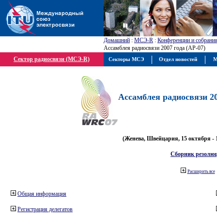
Домашний
:
МСЭ-R
:
Конференции и собрани
Ассамблея радиосвязи 2007 года (АР-07)
Сектор радиосвязи (МСЭ-R)
Секторы МСЭ
Отдел новостей
М
Ассамблея радиосвязи 20
(Женева, Швейцария, 15 октября - 
Сборник резолю
Расширить все
Общая информация
Регистрация делегатов