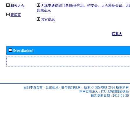
相关大会
无线电通信部门各组(研究组、特委会、大会筹备会议、无
的候选人
新闻室
其它信息
联系人
[Newsflashes]
回到本页页首
-
反馈意见
-
请与我们联系
-
版权 © 国际电联 2026
版权所有
本网页联系人 :
ITU-R的网络协调员
最近更新日期 : 2013-01-30