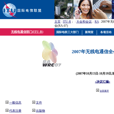
主页
:
ITU-R
； :
大会和会议
; :
RA
: 2007
会(RA-07)
无线电通信部门(ITU-R)
国际电联三大部门
新闻室
各项活动
2007年无线电通信全会(
(2007年10月15日-10月19日
«决议汇编»
全部展开
一般信息
文件
代表注册
出版物