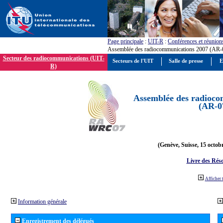
Page principale
:
UIT-R
:
Conférences et réunion
Assemblée des radiocommunications 2007 (AR-
Secteur des radiocommunications (UIT-
Secteurs de l'UIT
Salle de presse
E
R)
Assemblée des radioco
(AR-0
(Genève, Suisse, 15 octob
Livre des Réso
Afficher 
Information générale
Enregistrement des délégués