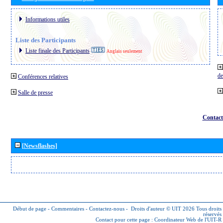
Informations utiles
Liste des Participants
Liste finale des Participants
Anglais seulement
de
Conférences relatives
Salle de presse
Contact
[Newsflashes]
Début de page
-
Commentaires
-
Contactez-nous
-
Droits d'auteur © UIT 2026
Tous droits
réservés
Contact pour cette page :
Coordinateur Web de l'UIT-R