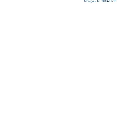
Mis à jour le : 2013-01-30