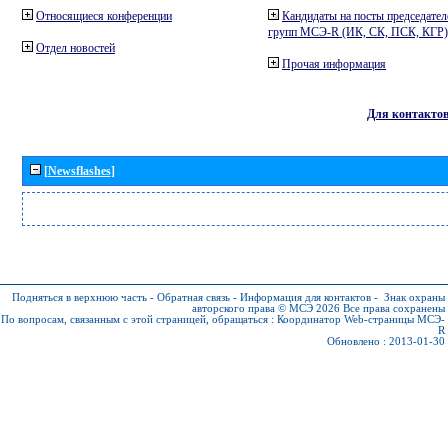
Относящиеся конференции
Кандидаты на посты председател
групп МСЭ-R (ИК, СК, ПСК, КГР)
Отдел новостей
Прочая информация
Для контакто
[Newsflashes]
Подняться в верхнюю часть
-
Обратная связь
-
Информация для контактов
-
Знак охраны
авторского права © МСЭ 2026
Все права сохранены
По вопросам, связанным с этой страницей, обращаться :
Координатор Web-страницы МСЭ-
R
Обновлено : 2013-01-30