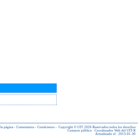
la página
-
Comentarios
-
Contáctenos
-
Copyright © UIT 2026
Reservados todos los derechos
Contacto público :
Coordenador Web del UIT-R
Actualizado el : 2013-01-30