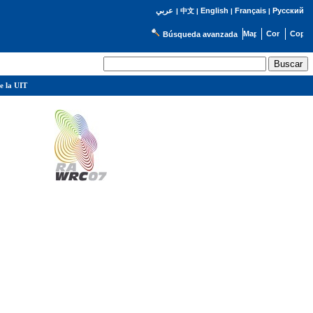
English
Français
Русский
عربي
|
中文
|
|
|
Búsqueda avanzada
e la UIT