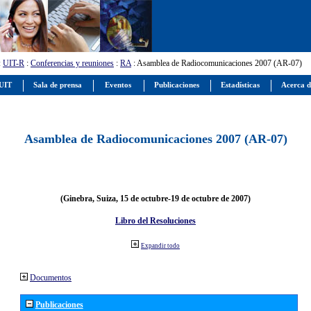
:
UIT-R
:
Conferencias y reuniones
:
RA
: Asamblea de Radiocomunicaciones 2007 (AR-07)
 UIT
Sala de prensa
Eventos
Publicaciones
Estadísticas
Acerca d
Asamblea de Radiocomunicaciones 2007 (AR-07)
(Ginebra, Suiza, 15 de octubre-19 de octubre de 2007)
Libro del Resoluciones
Expandir todo
Documentos
Publicaciones