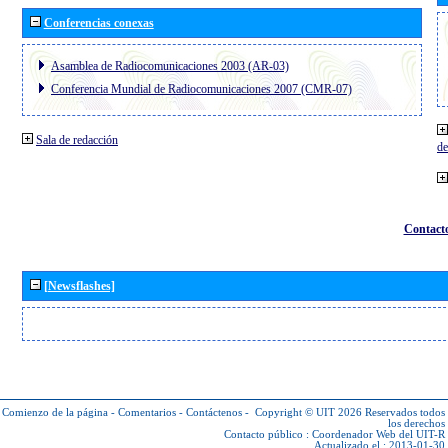
Conferencias conexas
Asamblea de Radiocomunicaciones 2003 (AR-03)
Conferencia Mundial de Radiocomunicaciones 2007 (CMR-07)
Sala de redacción
de
Contact
[Newsflashes]
Comienzo de la página
-
Comentarios
-
Contáctenos
-
Copyright © UIT 2026
Reservados todos
los derechos
Contacto público :
Coordenador Web del UIT-R
Actualizado el : 2013-01-30