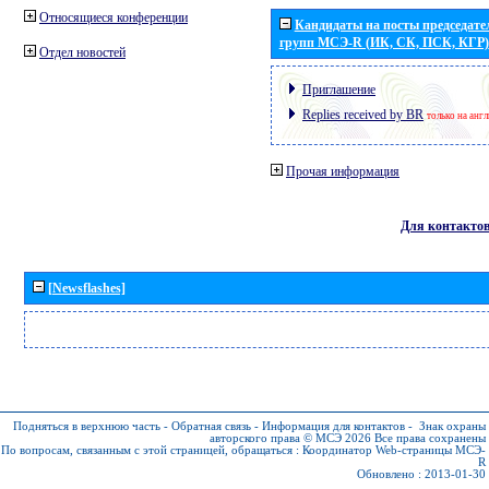
Относящиеся конференции
Кандидаты на посты председател
групп МСЭ-R (ИК, СК, ПСК, КГР)
Отдел новостей
Приглашение
Replies received by BR
только на анг
Прочая информация
Для контакто
[Newsflashes]
Подняться в верхнюю часть
-
Обратная связь
-
Информация для контактов
-
Знак охраны
авторского права © МСЭ 2026
Все права сохранены
По вопросам, связанным с этой страницей, обращаться :
Координатор Web-страницы МСЭ-
R
Обновлено : 2013-01-30