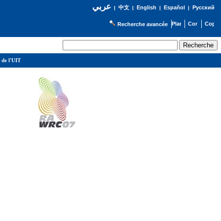
عربي
English
Español
Русский
|
中文
|
|
|
Recherche avancée
 de l'UIT