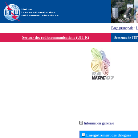
Page principale
:
Secteur des radiocommunications (UIT-R)
Secteurs de l'U
Information générale
Enregistrement des délégués