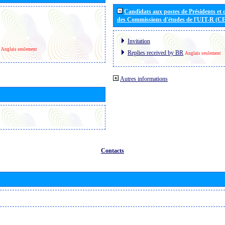
Candidats aux postes de Présidents et 
des Commissions d'études de l'UIT-R (C
Invitation
Anglais seulement
Replies received by BR
Anglais seulement
Autres informations
Contacts