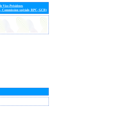
de Vice-Présidents
E, Commission spéciale, RPC, GCR)