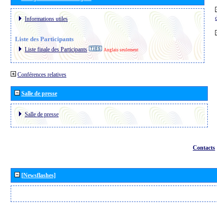
Informations utiles
Liste des Participants
Liste finale des Participants
Anglais seulement
Conférences relatives
Salle de presse
Salle de presse
Contacts
[Newsflashes]