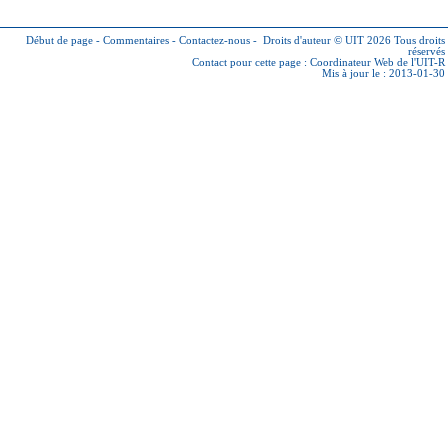
Début de page
-
Commentaires
-
Contactez-nous
-
Droits d'auteur © UIT 2026
Tous droits
réservés
Contact pour cette page :
Coordinateur Web de l'UIT-R
Mis à jour le : 2013-01-30