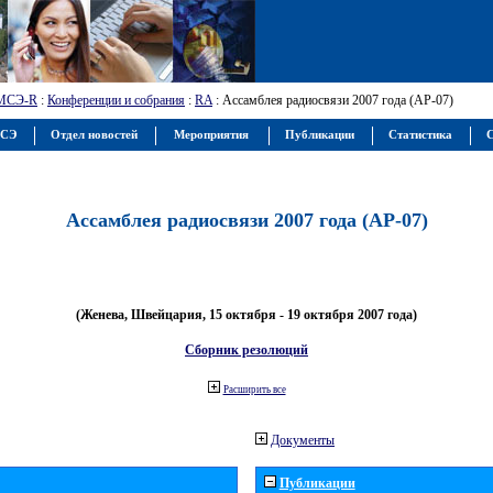
МСЭ-R
:
Конференции и собрания
:
RA
: Ассамблея радиосвязи 2007 года (АР-07)
МСЭ
Отдел новостей
Мероприятия
Публикации
Статистика
С
Ассамблея радиосвязи 2007 года (АР-07)
(Женева, Швейцария, 15 октября - 19 октября 2007 года)
Сборник резолюций
Расширить все
Документы
Публикации