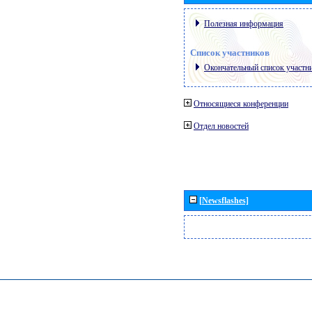
Полезная информация
Список участников
Окончательный список участн
Относящиеся конференции
Отдел новостей
[Newsflashes]