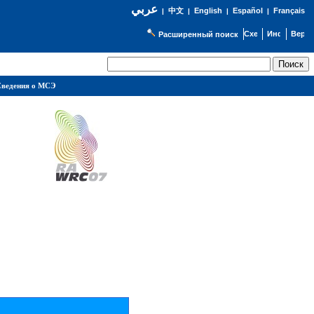
عربي
English
Español
Français
|
中文
|
|
|
Расширенный поиск
ведения о МСЭ