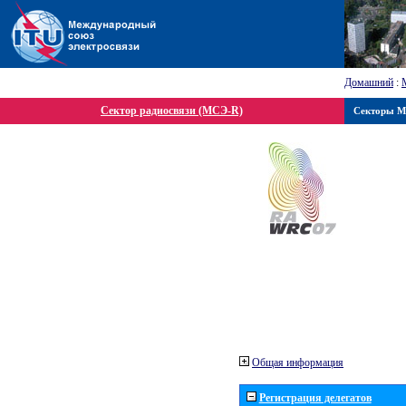
Домашний
:
Сектор радиосвязи (МСЭ-R)
Секторы 
Общая информация
Регистрация делегатов