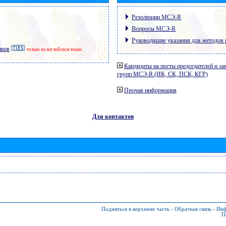
Резолюции МСЭ-R
Вопросы МСЭ-R
Руководящие указания для методов 
иков
только на английском языке
Кандидаты на посты председателей и за
групп МСЭ-R (ИК, СК, ПСК, КГР)
Прочая информация
Для контактов
Подняться в верхнюю часть
-
Обратная связь
-
Инф
П