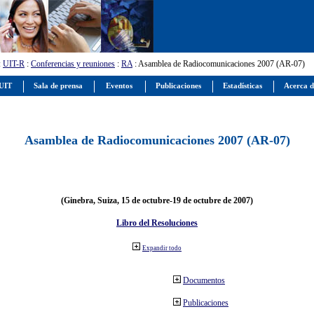
:
UIT-R
:
Conferencias y reuniones
:
RA
: Asamblea de Radiocomunicaciones 2007 (AR-07)
 UIT
Sala de prensa
Eventos
Publicaciones
Estadísticas
Acerca d
Asamblea de Radiocomunicaciones 2007 (AR-07)
(Ginebra, Suiza, 15 de octubre-19 de octubre de 2007)
Libro del Resoluciones
Expandir todo
Documentos
Publicaciones