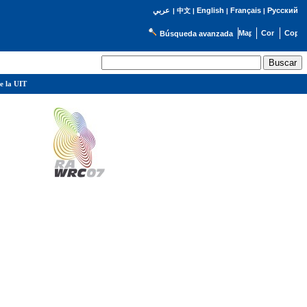
English
Français
Русский
عربي
|
中文
|
|
|
Búsqueda avanzada
e la UIT