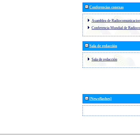
Conferencias conexas
Asamblea de Radiocomunicacio
Conferencia Mundial de Radio
Sala de redacción
Sala de redacción
[Newsflashes]