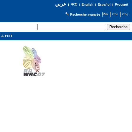
عربي
English
Español
Русский
|
中文
|
|
|
Recherche avancée
 de l'UIT