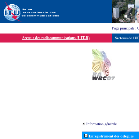
Page principale
:
Secteur des radiocommunications (UIT-R)
Secteurs de l'U
Information générale
Enregistrement des délégués