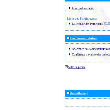
Informations utiles
Liste des Participants
Liste finale des Participants
Conférences relatives
Assembée des radiocommunicat
Conférence mondiale des radio
Salle de presse
[Newsflashes]