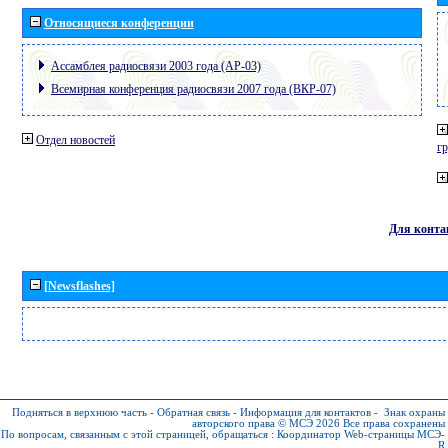
Относящиеся конференции
Ассамблея радиосвязи 2003 года (АР-03)
Всемирная конференция радиосвязи 2007 года (ВКР-07)
Отдел новостей
г
Для конта
[Newsflashes]
Подняться в верхнюю часть
-
Обратная связь
-
Информация для контактов
-
Знак охраны
авторского права © МСЭ 2026
Все права сохранены
По вопросам, связанным с этой страницей, обращаться :
Координатор Web-страницы МСЭ-
R