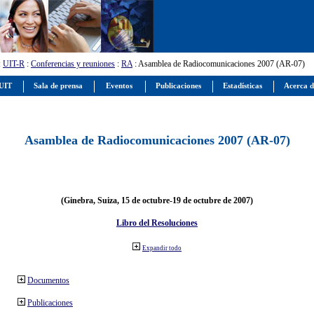
:
UIT-R
:
Conferencias y reuniones
:
RA
: Asamblea de Radiocomunicaciones 2007 (AR-07)
 UIT
Sala de prensa
Eventos
Publicaciones
Estadísticas
Acerca d
Asamblea de Radiocomunicaciones 2007 (AR-07)
(Ginebra, Suiza, 15 de octubre-19 de octubre de 2007)
Libro del Resoluciones
Expandir todo
Documentos
Publicaciones