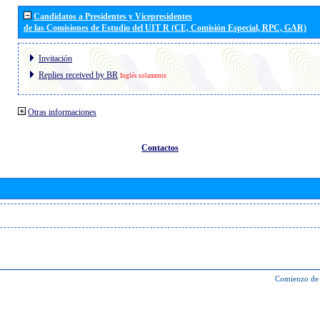
Candidatos a Presidentes y Vicepresidentes
de las Comisiones de Estudio del UIT R (CE, Comisión Especial, RPC, GAR)
Invitación
Replies received by BR
Inglés solamente
Otras informaciones
Contactos
Comienzo de 