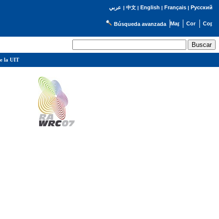
English
Français
Русский
عربي
|
中文
|
|
|
Búsqueda avanzada
e la UIT