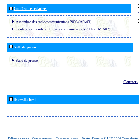
Conférences relatives
Assembée des radiocommunications 2003 (AR-03)
Conférence mondiale des radiocommunications 2007 (CMR-07)
Salle de presse
Salle de presse
Contacts
[Newsflashes]
Début de page
-
Commentaires
-
Contactez-nous
-
Droits d'auteur © UIT 2026
Tous droits