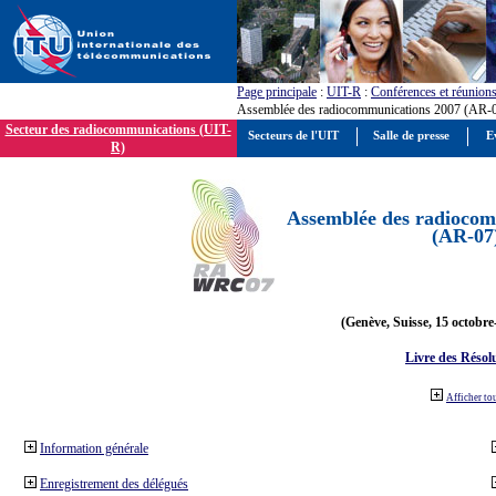
Page principale
:
UIT-R
:
Conférences et réunion
Assemblée des radiocommunications 2007 (AR-
Secteur des radiocommunications (UIT-
Secteurs de l'UIT
Salle de presse
E
R)
Assemblée des radiocom
(AR-07
(Genève, Suisse, 15 octobre
Livre des Résol
Afficher to
Information générale
Enregistrement des délégués