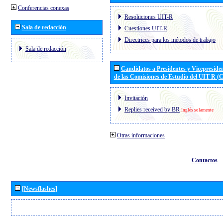
Conferencias conexas
Resoluciones UIT-R
Sala de redacción
Cuestiones UIT-R
Directrices para los métodos de trabajo
Sala de redacción
Candidatos a Presidentes y Vicepreside
de las Comisiones de Estudio del UIT R 
Invitación
Replies received by BR
Inglés solamente
Otras informaciones
Contactos
[Newsflashes]