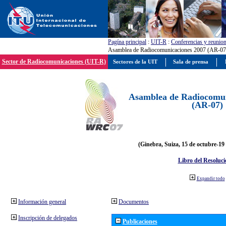
Pagína principal
:
UIT-R
:
Conferencias y reunio
Asamblea de Radiocomunicaciones 2007 (AR-07
Sector de Radiocomunicaciones (UIT-R)
Sectores de la UIT
Sala de prensa
Asamblea de Radiocomun
(AR-07)
(Ginebra, Suiza, 15 de octubre-19
Libro del Resoluci
Expandir todo
Información general
Documentos
Inscripción de delegados
Publicaciones