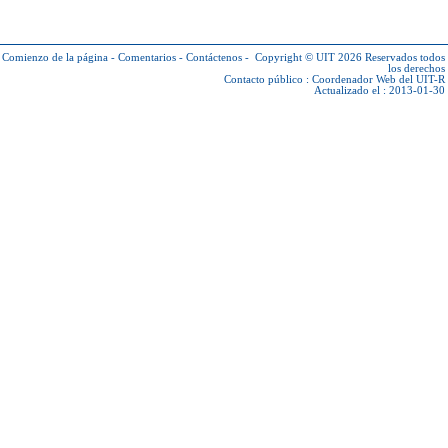
Comienzo de la página
-
Comentarios
-
Contáctenos
-
Copyright © UIT 2026
Reservados todos
los derechos
Contacto público :
Coordenador Web del UIT-R
Actualizado el : 2013-01-30