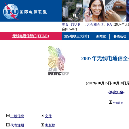
主页
:
ITU-R
； :
大会和会议
; :
RA
: 2007
会(RA-07)
无线电通信部门(ITU-R)
国际电联三大部门
新闻室
各项活动
2007年无线电通信全会(
(2007年10月15日-10月19日
«决议汇编»
全部展开
一般信息
文件
代表注册
出版物