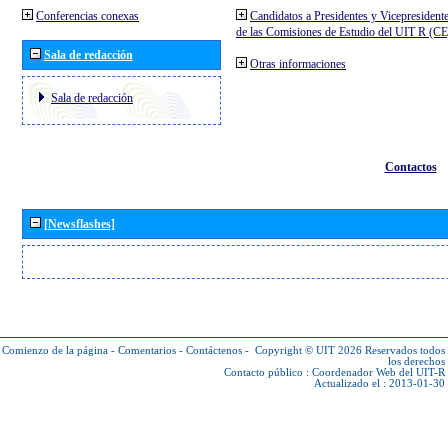
Conferencias conexas
Candidatos a Presidentes y Vicepresident
de las Comisiones de Estudio del UIT R (C
Sala de redacción
Otras informaciones
Sala de redacción
Contactos
[Newsflashes]
Comienzo de la página
-
Comentarios
-
Contáctenos
-
Copyright © UIT 2026
Reservados todos
los derechos
Contacto público :
Coordenador Web del UIT-R
Actualizado el : 2013-01-30