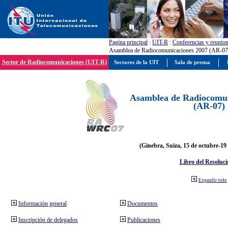
Pagína principal
:
UIT-R
:
Conferencias y reunio
Asamblea de Radiocomunicaciones 2007 (AR-07
Sector de Radiocomunicaciones (UIT-R)
Sectores de la UIT
Sala de prensa
Asamblea de Radiocomun
(AR-07)
(Ginebra, Suiza, 15 de octubre-19
Libro del Resoluci
Expandir todo
Información general
Documentos
Inscripción de delegados
Publicaciones