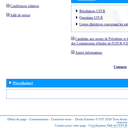
Conférences relatives
Résolutions UIT-R
Salle de presse
Questions UIT-R
Lignes directrices concernant les mé
Candidats aux postes de Présidents et 
des Commissions d'études de l'UIT-R (C
Autres informations
Contacts
[Newsflashes]
Début de page
-
Commentaires
-
Contactez-nous
-
Droits d'auteur © UIT 2026
Tous droits
réservés
Contact pour cette page :
Coordinateur Web de l'UIT-R