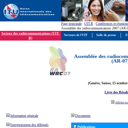
Page principale
:
UIT-R
:
Conférences et réunion
Assemblée des radiocommunications 2007 (AR-
Secteur des radiocommunications (UIT-
Secteurs de l'UIT
Salle de presse
E
R)
Assemblée des radiocom
(AR-07
(Genève, Suisse, 15 octobre
Livre des Résol
Afficher to
Information générale
Documents
Enregistrement des délégués
Publications