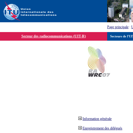
Page principale
:
Secteur des radiocommunications (UIT-R)
Secteurs de l'U
Information générale
Enregistrement des délégués