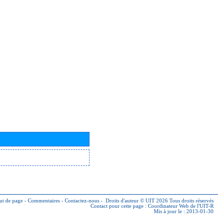
ut de page
-
Commentaires
-
Contactez-nous
-
Droits d'auteur © UIT 2026
Tous droits réservés
Contact pour cette page :
Coordinateur Web de l'UIT-R
Mis à jour le : 2013-01-30