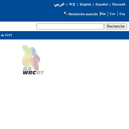
عربي
English
Español
Русский
|
中文
|
|
|
Recherche avancée
 de l'UIT