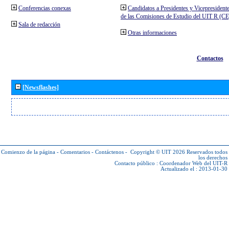
Conferencias conexas
Candidatos a Presidentes y Vicepresident
de las Comisiones de Estudio del UIT R (C
Sala de redacción
Otras informaciones
Contactos
[Newsflashes]
Comienzo de la página
-
Comentarios
-
Contáctenos
-
Copyright © UIT 2026
Reservados todos
los derechos
Contacto público :
Coordenador Web del UIT-R
Actualizado el : 2013-01-30