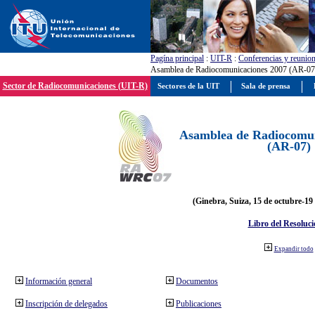
Pagína principal
:
UIT-R
:
Conferencias y reunio
Asamblea de Radiocomunicaciones 2007 (AR-07
Sector de Radiocomunicaciones (UIT-R)
Sectores de la UIT
Sala de prensa
Asamblea de Radiocomun
(AR-07)
(Ginebra, Suiza, 15 de octubre-19
Libro del Resoluci
Expandir todo
Información general
Documentos
Inscripción de delegados
Publicaciones