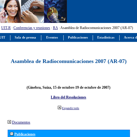
:
UIT-R
:
Conferencias y reuniones
:
RA
: Asamblea de Radiocomunicaciones 2007 (AR-07)
 UIT
Sala de prensa
Eventos
Publicaciones
Estadísticas
Acerca d
Asamblea de Radiocomunicaciones 2007 (AR-07)
(Ginebra, Suiza, 15 de octubre-19 de octubre de 2007)
Libro del Resoluciones
Expandir todo
Documentos
Publicaciones