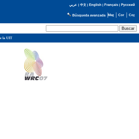
English
Français
Русский
عربي
|
中文
|
|
|
Búsqueda avanzada
e la UIT