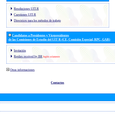
Resoluciones UIT-R
Cuestiones UIT-R
Directrices para los métodos de trabajo
Candidatos a Presidentes y Vicepresidentes
de las Comisiones de Estudio del UIT R (CE, Comisión Especial, RPC, GAR)
Invitación
Replies received by BR
Inglés solamente
Otras informaciones
Contactos