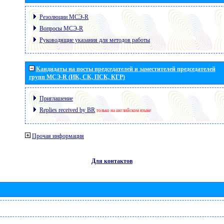
Резолюции МСЭ-R
Вопросы МСЭ-R
Руководящие указания для методов работы
Кандидаты на посты председателей и заместителей председателей
групп МСЭ-R (ИК, СК, ПСК, КГР)
Приглашение
Replies received by BR
только на английском языке
Прочая информация
Для контактов