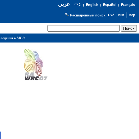
عربي
English
Español
Français
|
中文
|
|
|
Расширенный поиск
ведения о МСЭ