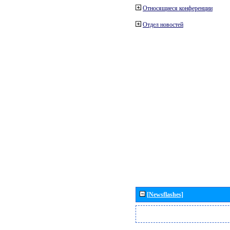
Относящиеся конференции
Отдел новостей
[Newsflashes]