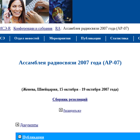
МСЭ-R
:
Конференции и собрания
:
RA
: Ассамблея радиосвязи 2007 года (АР-07)
МСЭ
Отдел новостей
Мероприятия
Публикации
Статистика
С
Ассамблея радиосвязи 2007 года (АР-07)
(Женева, Швейцария, 15 октября - 19 октября 2007 года)
Сборник резолюций
Расширить все
Документы
Публикации