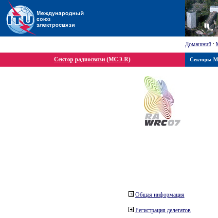
Домашний
:
Сектор радиосвязи (МСЭ-R)
Секторы 
Общая информация
Регистрация делегатов